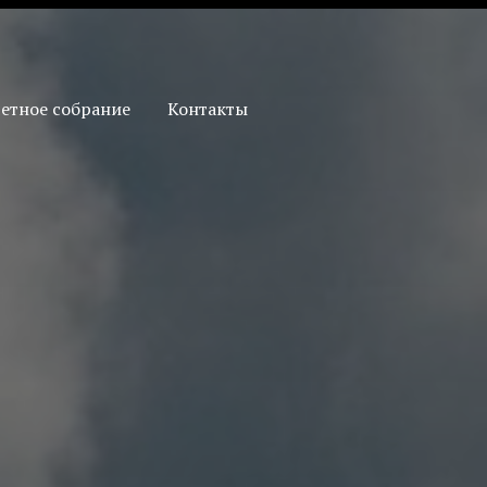
етное собрание
Контакты