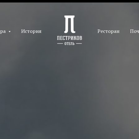
ера
История
Ресторан
Поч