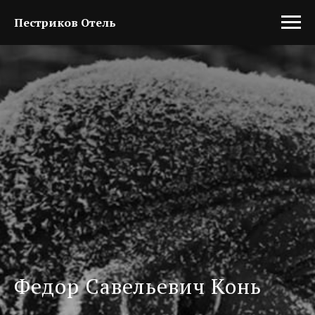
Пестриков Отель
Федор Савельевич Конь